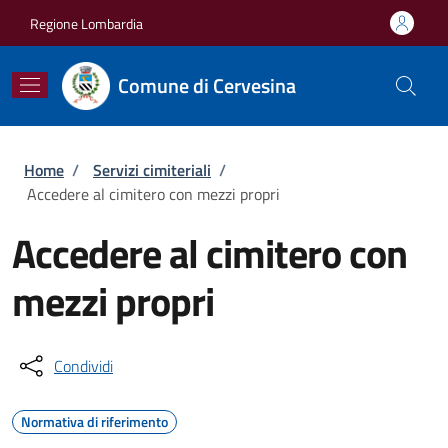
Salta al contenuto principale
Skip to footer content
Regione Lombardia
Comune di Cervesina
Briciole di pane
Home
/
Servizi cimiteriali
/
Accedere al cimitero con mezzi propri
Accedere al cimitero con
mezzi propri
Condividi
Normativa di riferimento