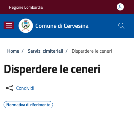
Salta al contenuto principale
Skip to footer content
Regione Lombardia
Comune di Cervesina
Briciole di pane
Home
/
Servizi cimiteriali
/
Disperdere le ceneri
Disperdere le ceneri
Condividi
Normativa di riferimento