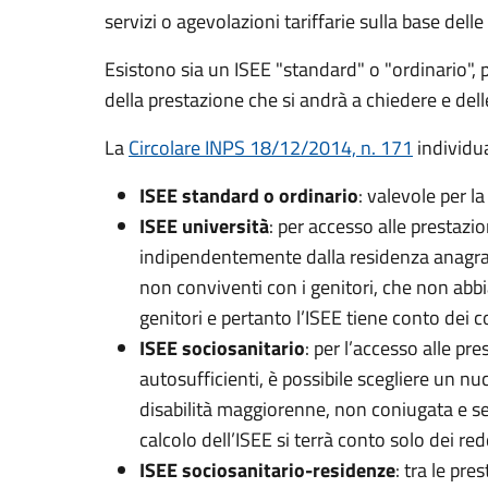
servizi o agevolazioni tariffarie sulla base del
Esistono sia un ISEE "standard" o "ordinario", pe
della prestazione che si andrà a chiedere e dell
La
Circolare INPS 18/12/2014, n. 171
individu
ISEE standard o ordinario
: valevole per l
ISEE università
: per accesso alle prestazio
indipendentemente dalla residenza anagrafic
non conviventi con i genitori, che non abbi
genitori e pertanto l’ISEE tiene conto dei c
ISEE sociosanitario
: per l’accesso alle pr
autosufficienti, è possibile scegliere un nu
disabilità maggiorenne, non coniugata e senz
calcolo dell’ISEE si terrà conto solo dei red
ISEE sociosanitario-residenze
: tra le pre