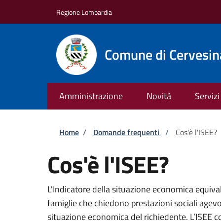
Salta al contenuto principale
Skip to footer content
Regione Lombardia
Comune di Cervesin
Amministrazione
Novità
Servizi
Briciole di pane
Home
/
Domande frequenti
/
Cos'è l'ISEE?
Cos'è l'ISEE?
L'Indicatore della situazione economica equiva
famiglie che chiedono prestazioni sociali agevol
situazione economica del richiedente. L’ISEE c