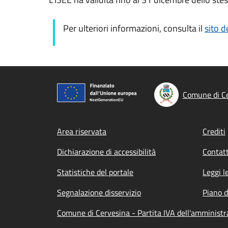
Per ulteriori informazioni, consulta il
sito d
Comune di C
Footer menu
Area riservata
Crediti
Dichiarazione di accessibilità
Contatt
Statistiche del portale
Leggi l
Segnalazione disservizio
Piano d
Comune di Cervesina - Partita IVA dell'amminist