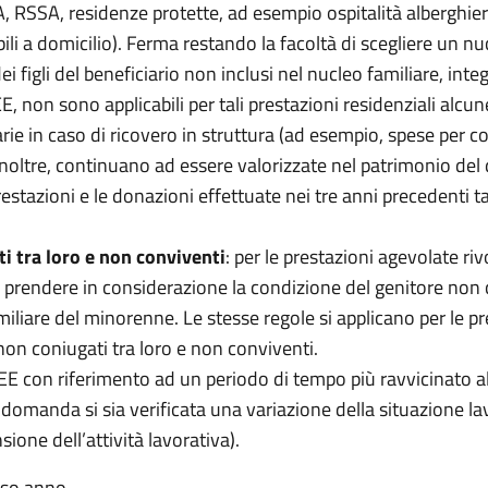
A, RSSA, residenze protette, ad esempio ospitalità alberghier
ili a domicilio). Ferma restando la facoltà di scegliere un nuc
 figli del beneficiario non inclusi nel nucleo familiare, in
SEE, non sono applicabili per tali prestazioni residenziali alcun
e in caso di ricovero in struttura (ad esempio, spese per col
 inoltre, continuano ad essere valorizzate nel patrimonio del 
tazioni e le donazioni effettuate nei tre anni precedenti t
i tra loro e non conviventi
: per le prestazioni agevolate riv
e prendere in considerazione la condizione del genitore non 
liare del minorenne. Le stesse regole si applicano per le prest
 non coniugati tra loro e non conviventi.
ISEE con riferimento ad un periodo di tempo più ravvicinato
la domanda si sia verificata una variazione della situazione 
ione dell’attività lavorativa).
sso anno.