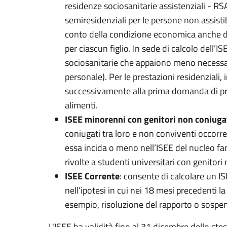
residenze sociosanitarie assistenziali - RS
semiresidenziali per le persone non assistib
conto della condizione economica anche dei
per ciascun figlio. In sede di calcolo dell’I
sociosanitarie che appaiono meno necessari
personale). Per le prestazioni residenziali,
successivamente alla prima domanda di pres
alimenti.
ISEE minorenni con genitori non coniugat
coniugati tra loro e non conviventi occorr
essa incida o meno nell’ISEE del nucleo fami
rivolte a studenti universitari con genitori
ISEE Corrente
: consente di calcolare un 
nell’ipotesi in cui nei 18 mesi precedenti 
esempio, risoluzione del rapporto o sospens
L'ISEE ha validità fino al 31 dicembre dello ste