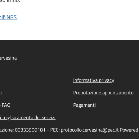
ell'INPS
.
ervesina
Informativa privacy
i
Prenotazione appuntamento
e FAQ
Pagamenti
i miglioramento dei servizi
razione: 00333900181 - PEC: protocollo.cervesina@pec.it
Powered b