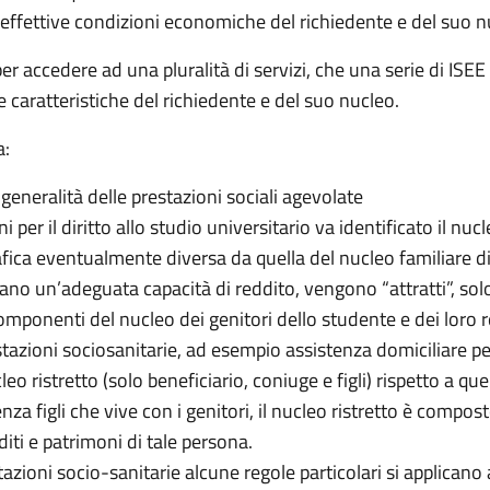
le effettive condizioni economiche del richiedente e del suo n
r accedere ad una pluralità di servizi, che una serie di ISEE v
e caratteristiche del richiedente e del suo nucleo.
a:
a generalità delle prestazioni sociali agevolate
ni per il diritto allo studio universitario va identificato il nu
a eventualmente diversa da quella del nucleo familiare di pr
ano un’adeguata capacità di reddito, vengono “attratti”, solo 
omponenti del nucleo dei genitori dello studente e dei loro re
estazioni sociosanitarie, ad esempio assistenza domiciliare p
cleo ristretto (solo beneficiario, coniuge e figli) rispetto a 
a figli che vive con i genitori, il nucleo ristretto è compost
diti e patrimoni di tale persona.
stazioni socio-sanitarie alcune regole particolari si applicano 