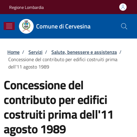
Salta al contenuto principale
Skip to footer content
Regione Lombardia
Comune di Cervesina
Briciole di pane
Home
/
Servizi
/
Salute, benessere e assistenza
/
Concessione del contributo per edifici costruiti prima
dell'11 agosto 1989
Concessione del
contributo per edifici
costruiti prima dell'11
agosto 1989