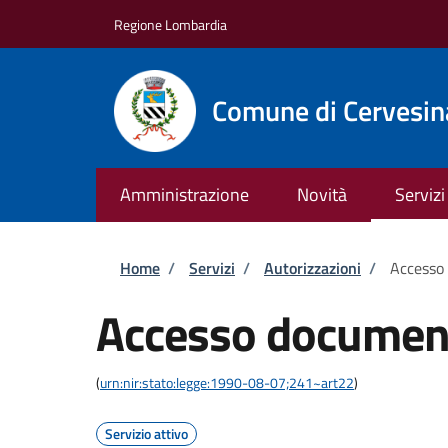
Salta al contenuto principale
Skip to footer content
Regione Lombardia
Comune di Cervesin
Amministrazione
Novità
Servizi
Briciole di pane
Home
/
Servizi
/
Autorizzazioni
/
Accesso
Accesso documen
(
urn:nir:stato:legge:1990-08-07;241~art22
)
Servizio attivo