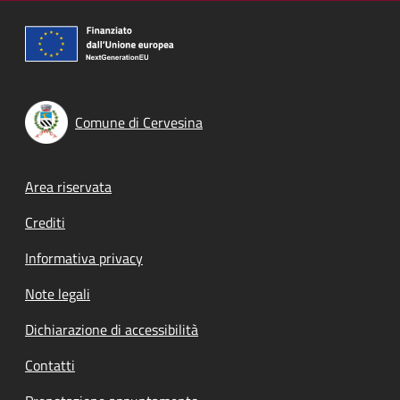
Comune di Cervesina
Footer menu
Area riservata
Crediti
Informativa privacy
Note legali
Dichiarazione di accessibilità
Contatti