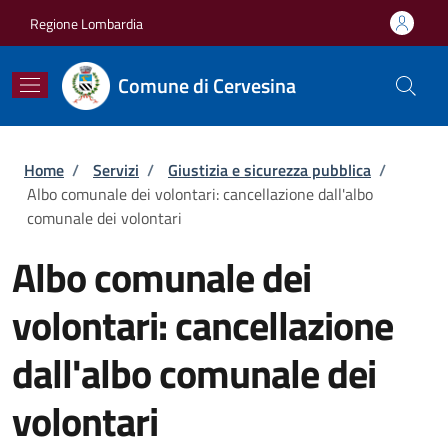
Salta al contenuto principale
Skip to footer content
Regione Lombardia
Comune di Cervesina
Briciole di pane
Home
/
Servizi
/
Giustizia e sicurezza pubblica
/
Albo comunale dei volontari: cancellazione dall'albo
comunale dei volontari
Albo comunale dei
volontari: cancellazione
dall'albo comunale dei
volontari